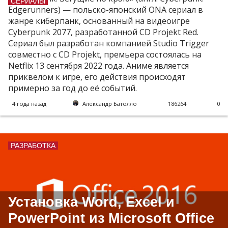
СЕРИАЛЫ
Edgerunners) — польско-японский ONA сериал в
жанре киберпанк, основанный на видеоигре
Cyberpunk 2077, разработанной CD Projekt Red.
Сериал был разработан компанией Studio Trigger
совместно с CD Projekt, премьера состоялась на
Netflix 13 сентября 2022 года. Аниме является
приквелом к игре, его действия происходят
примерно за год до её событий.
4 года назад
Александр Батолло
186264
0
РАЗРАБОТКА
Установка Word, Excel и
PowerPoint из Microsoft Office