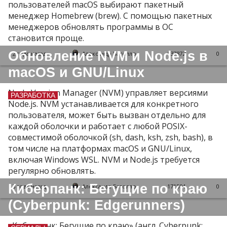
пользователей macOS выбирают пакетный
менеджер Homebrew (brew). С помощью пакетных
менеджеров обновлять программы в ОС
становится проще.
Обновление NVM и Node.js в
2 года назад
Александр Батолло
137872
0
macOS и GNU/Linux
Node Version Manager (NVM) управляет версиями
РАЗРАБОТКА
Node.js. NVM устанавливается для конкретного
пользователя, может быть вызван отдельно для
каждой оболочки и работает с любой POSIX-
совместимой оболочкой (sh, dash, ksh, zsh, bash), в
том числе на платформах macOS и GNU/Linux,
включая Windows WSL. NVM и Node.js требуется
регулярно обновлять.
Киберпанк: Бегущие по краю
3 года назад
Александр Батолло
171594
0
(Cyberpunk: Edgerunners)
«Киберпанк: Бегущие по краю» (англ. Cyberpunk: