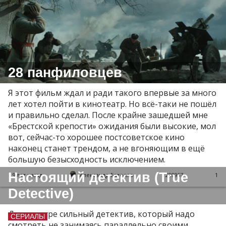
28 панфиловцев
Я этот фильм ждал и ради такого впервые за много
лет хотел пойти в кинотеатр. Но всё-таки не пошёл
и правильно сделал. После крайне зашедшей мне
«Брестской крепости» ожидания были высокие, мол
вот, сейчас-то хорошее постсоветское кино
наконец станет трендом, а не вгоняющим в ещё
большую безысходность исключением.
Настоящий детектив (True
9 лет назад
Александр Батолло
290967
1
Detective)
Да, в натуре сильный детектив, который надо
СЕРИАЛЫ
смотреть не занимаясь параллельно своими