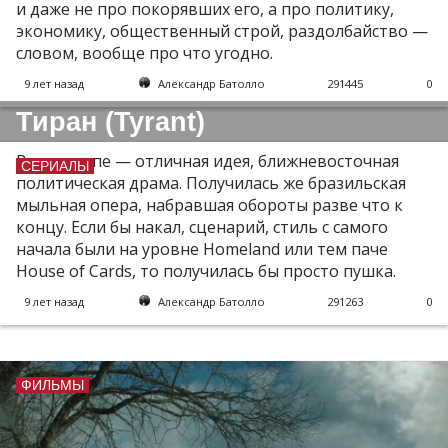
и даже не про покорявших его, а про политику,
экономику, общественный строй, раздолбайство —
словом, вообще про что угодно.
9 лет назад
Александр Батолло
291445
0
Тиран (Tyrant)
В принципе — отличная идея, ближневосточная
СЕРИАЛЫ
политическая драма. Получилась же бразильская
мыльная опера, набравшая обороты разве что к
концу. Если бы накал, сценарий, стиль с самого
начала были на уровне Homeland или тем паче
House of Cards, то получилась бы просто пушка.
9 лет назад
Александр Батолло
291263
0
ФИЛЬМЫ