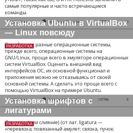
самые популярные и часто встречающиеся
команды.
Установка Ubuntu в VirtualBox
2 года назад
Александр Батолло
137712
0
— Linux повсюду
Опробовать разные операционные системы,
РАЗРАБОТКА
прежде всего, операционные системы на
GNU/Linux, проще всего в эмуляторе операционных
систем VirtualBox. Оценить внешний вид
интерфейсов ОС, их основной функционал и
приложения можно не отказываясь от своей
основной системы. А сделать это проще всего с
помощью VirtualBox на примере Ubuntu.
Установка шрифтов с
2 года назад
Александр Батолло
137786
0
лигатурами
Лигатура (или слияние) (от лат. ligatura —
РАЗРАБОТКА
«перевязка; повязанный амулет; связка, пучок;