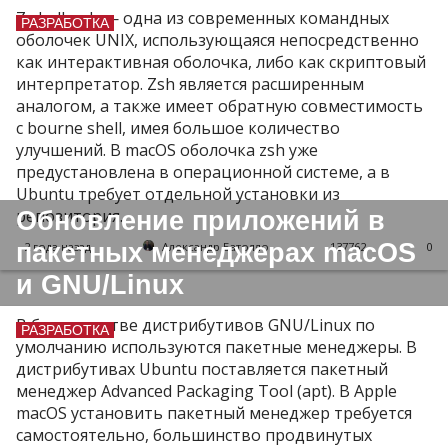
Z shell, zsh — одна из современных командных
РАЗРАБОТКА
оболочек UNIX, использующаяся непосредственно
как интерактивная оболочка, либо как скриптовый
интерпретатор. Zsh является расширенным
аналогом, а также имеет обратную совместимость
с bourne shell, имея большое количество
улучшений. В macOS оболочка zsh уже
предустановлена в операционной системе, а в
Ubuntu требует отдельной установки из
Обновление приложений в
репозитория.
пакетных менеджерах macOS
2 года назад
Александр Батолло
137762
0
и GNU/Linux
В большинстве дистрибутивов GNU/Linux по
РАЗРАБОТКА
умолчанию используются пакетные менеджеры. В
дистрибутивах Ubuntu поставляется пакетный
менеджер Advanced Packaging Tool (apt). В Apple
macOS установить пакетный менеджер требуется
самостоятельно, большинство продвинутых