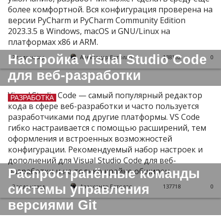
более комфортной. Вся конфигурация проверена на
версии PyCharm и PyCharm Community Edition
2023.3.5 в Windows, macOS и GNU/Linux на
платформах x86 и ARM.
Настройка Visual Studio Code
2 года назад
Александр Батолло
138162
0
для веб-разработки
Visual Studio Code — самый популярный редактор
РАЗРАБОТКА
кода в сфере веб-разработки и часто пользуется
разработчиками под другие платформы. VS Code
гибко настраивается с помощью расширений, тем
оформления и встроенных возможностей
конфигурации. Рекомендуемый набор настроек и
дополнений для Visual Studio Code для веб-
Распространённые команды
разработки и не только крайне обширен.
системы управления
2 года назад
Александр Батолло
137718
0
версиями Git