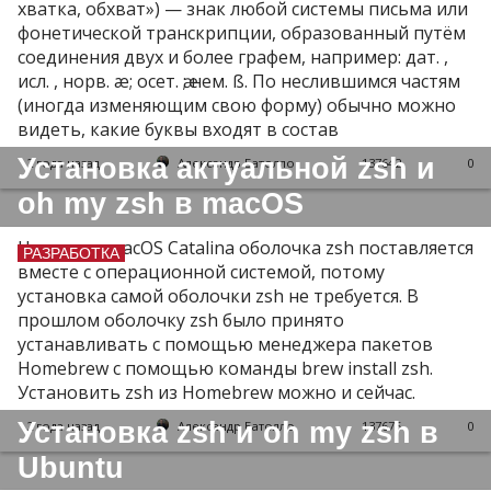
хватка, обхват») — знак любой системы письма или
фонетической транскрипции, образованный путём
соединения двух и более графем, например: дат. ,
исл. , норв. æ; осет. ӕ; нем. ß. По неслившимся частям
(иногда изменяющим свою форму) обычно можно
видеть, какие буквы входят в состав
Установка актуальной zsh и
2 года назад
Александр Батолло
137642
0
oh my zsh в macOS
Начиная с macOS Catalina оболочка zsh поставляется
РАЗРАБОТКА
вместе с операционной системой, потому
установка самой оболочки zsh не требуется. В
прошлом оболочку zsh было принято
устанавливать с помощью менеджера пакетов
Homebrew с помощью команды brew install zsh.
Установить zsh из Homebrew можно и сейчас.
Установка zsh и oh my zsh в
2 года назад
Александр Батолло
137675
0
Ubuntu