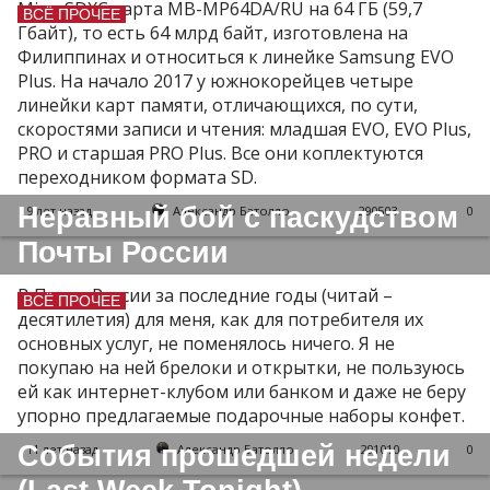
MicroSDXC карта MB-MP64DA/RU на 64 ГБ (59,7
ВСЁ ПРОЧЕЕ
Гбайт), то есть 64 млрд байт, изготовлена на
Филиппинах и относиться к линейке Samsung EVO
Plus. На начало 2017 у южнокорейцев четыре
линейки карт памяти, отличающихся, по сути,
скоростями записи и чтения: младшая EVO, EVO Plus,
PRO и старшая PRO Plus. Все они коплектуются
переходником формата SD.
Неравный бой с паскудством
9 лет назад
Александр Батолло
290503
0
Почты России
В Почте России за последние годы (читай –
ВСЁ ПРОЧЕЕ
десятилетия) для меня, как для потребителя их
основных услуг, не поменялось ничего. Я не
покупаю на ней брелоки и открытки, не пользуюсь
ей как интернет-клубом или банком и даже не беру
упорно предлагаемые подарочные наборы конфет.
События прошедшей недели
11 лет назад
Александр Батолло
291010
0