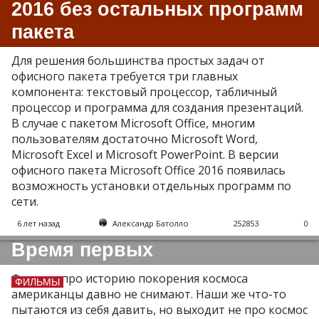
2016 без остальных программ
пакета
Для решения большинства простых задач от
офисного пакета требуется три главных
компонента: текстовый процессор, табличный
процессор и программа для создания презентаций.
В случае с пакетом Microsoft Office, многим
пользователям достаточно Microsoft Word,
Microsoft Excel и Microsoft PowerPoint. В версии
офисного пакета Microsoft Office 2016 появилась
возможность установки отдельных программ по
сети.
6 лет назад
Александр Батолло
252853
0
Время первых
Фильмы про историю покорения космоса
ФИЛЬМЫ
американцы давно не снимают. Наши же что-то
пытаются из себя давить, но выходит не про космос