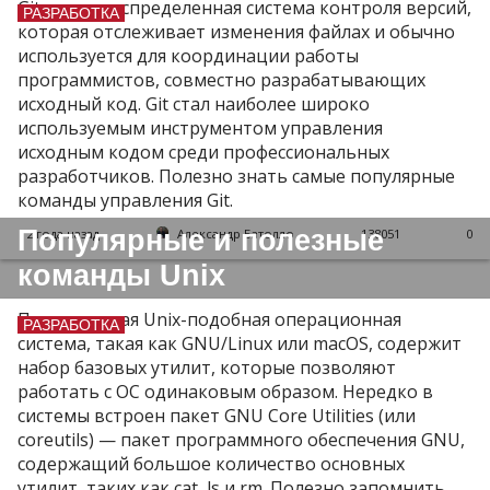
Git — это распределенная система контроля версий,
РАЗРАБОТКА
которая отслеживает изменения файлах и обычно
используется для координации работы
программистов, совместно разрабатывающих
исходный код. Git стал наиболее широко
используемым инструментом управления
исходным кодом среди профессиональных
разработчиков. Полезно знать самые популярные
команды управления Git.
Популярные и полезные
2 года назад
Александр Батолло
138051
0
команды Unix
Почти каждая Unix-подобная операционная
РАЗРАБОТКА
система, такая как GNU/Linux или macOS, содержит
набор базовых утилит, которые позволяют
работать с ОС одинаковым образом. Нередко в
системы встроен пакет GNU Core Utilities (или
coreutils) — пакет программного обеспечения GNU,
содержащий большое количество основных
утилит, таких как cat, ls и rm. Полезно запомнить