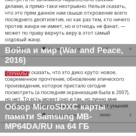
делами, а прямо-таки неотрывно. Нельзя сказать,
что это прям данное нам свыше откровение всего
последнего десятилетия, но как раз тем, кто ничего
против жанра не имеет, но и отнюдь не фанат, —
может по праву вернуть веру в этот самый
олдовый жанр.
Война и мир (War and Peace,
9 лет назад
Александр Батолло
297259
0
2016)
Хотел бы я сказать, что это дико круто: новое,
СЕРИАЛЫ
современное прочтение, обновление эпического
произведения, которое пристало сегодня
посмотреть (а последняя экранизация была в 2007),
но нет. То есть может оно и так, но лично мне
Обзор MicroSDXC карты
хотелось к чертям собачьим повеситься от уныния.
памяти Samsung MB-
9 лет назад
Александр Батолло
290960
0
MP64DA/RU на 64 ГБ