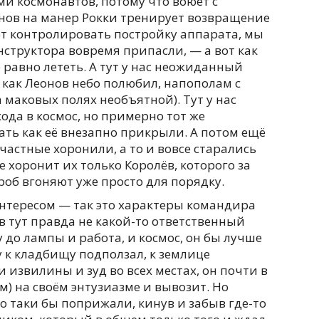
и космонавтов, потому что воюет с
нов на манер Рокки тренирует возвращение
ёт контролировать постройку аппарата, мы
нструктора вовремя припасли, — а вот как
 равно лететь. А тут у нас неожиданный
 как Леонов небо полюбил, напополам с
 маковых полях необъятной). Тут у нас
да в космос, но примерно тот же
ть как её внезапно прикрыли. А потом ещё
частные хоронили, а то и вовсе старались
 хоронит их только Королёв, которого за
роб вгоняют уже просто для порядку.
интересом — так это характеры командира
в тут правда не какой-то ответственный
 до лампы и работа, и космос, он бы лучше
 к кладбищу подползал, к землице
 извилины и зуд во всех местах, он почти в
м) на своём энтузиазме и вывозит. Но
го таки бы поприжали, кинув и забыв где-то