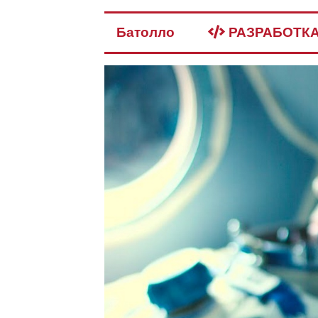
Батолло
РАЗРАБОТК