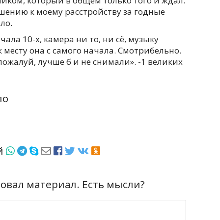
иком, который в общем только того и ждал.
шению к моему расстройству за годные
ло.
чала 10-х, камера ни то, ни сё, музыку
 месту она с самого начала. Смотрибельно.
ожалуй, лучше б и не снимали». -1 великих
ло
ёй
вал материал. Есть мысли?