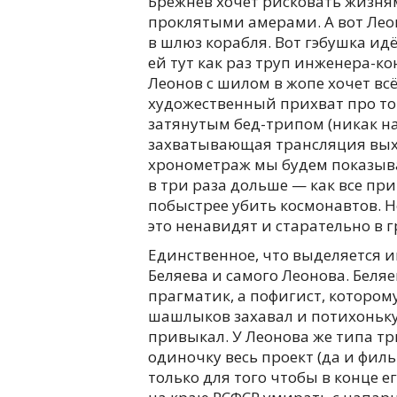
Брежнев хочет рисковать жизням
проклятыми амерами. А вот Лео
в шлюз корабля. Вот гэбушка ид
ей тут как раз труп инженера-ко
Леонов с шилом в жопе хочет всё
художественный прихват про то
затянутым бед-трипом (никак на
захватывающая трансляция выхо
хронометраж мы будем показыва
в три раза дольше — как все при
побыстрее убить космонавтов. Не
это ненавидят и старательно в г
Единственное, что выделяется 
Беляева и самого Леонова. Беляе
прагматик, а пофигист, которому
шашлыков захавал и потихоньку
привыкал. У Леонова же типа три
одиночку весь проект (да и филь
только для того чтобы в конце е