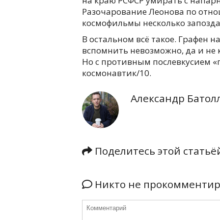
на краю РСФСР умирать с напарн
Разочарование Леонова по отно
космофильмы несколько запозда
В остальном всё такое. Графен на
вспомнить невозможно, да и не к
Но с противным послевкусием «п
космонавтик/10.
Александр Батол
Поделитесь этой стать
Никто не прокомментиро