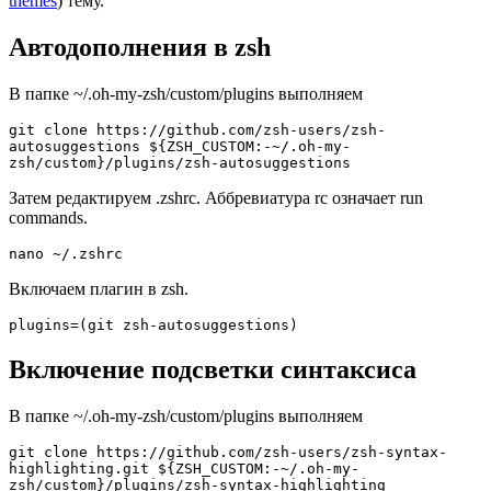
themes
) тему.
Автодополнения в zsh
В папке ~/.oh-my-zsh/custom/plugins выполняем
git clone https://github.com/zsh-users/zsh-
autosuggestions ${ZSH_CUSTOM:-~/.oh-my-
zsh/custom}/plugins/zsh-autosuggestions
Затем редактируем .zshrc. Аббревиатура rc означает run
commands.
nano ~/.zshrc
Включаем плагин в zsh.
plugins=(git zsh-autosuggestions)
Включение подсветки синтаксиса
В папке ~/.oh-my-zsh/custom/plugins выполняем
git clone https://github.com/zsh-users/zsh-syntax-
highlighting.git ${ZSH_CUSTOM:-~/.oh-my-
zsh/custom}/plugins/zsh-syntax-highlighting