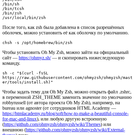
/bin/sh

/bin/tcsh

/bin/zsh

/usr/local/bin/zsh
После того, как zsh была добавлена в список разрешённых
оболочек, можно установить её как оболочку по умолчанию.
chsh -s /opt/homebrew/bin/zsh
Чтобы установить Oh My Zsh, можно зайти на официальный
сайт —
https://ohmyz.sh/
— и скопировать нижеследующую
команду.
sh -c "$(curl -fsSL 
https://raw.githubusercontent.com/ohmyzsh/ohmyzsh/mast
er/tools/install.sh)"
Чтобы задать тему для Oh My Zsh, можно открыть файл .zshrc,
в переменной ZSH_THEME заменить значение по умолчанию
robbyrussell (от автора проекта Oh My Zsh), например, на
bureau или agnoster (от сотрудников HTML Academy —
https://htmlacademy.ru/blog/soft/how-to-make-a-beautiful-console-
for-mac-and-linux
), или любую другую встроенную
(
https://github.com/ohmyzsh/ohmyzsh/wiki/Themes
) или
внешнюю (
https://github.com/ohmyzsh/ohmyzsh/wiki/External-