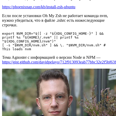
https://phoenixnap.com/kb/install-zsh-ubuntu
Если после установки Oh My Zsh не работает команда nvm,
нужно убедиться, что в файле .zshrc есть нижеследующие
строчки.
export NVM_DIR="$([ -z "${XDG_CONFIG_HOME-}" ] && 
printf %s "${HOME}/.nvm" || printf %s 
"${XDG_CONFIG_HOME}/nvm")"
[ -s "$NVM_DIR/nvm.sh" ] && \. "$NVM_DIR/nvm.sh" # 
This loads nvm
Тема Agnoster с информацией о версии Node и NPM —
https://gist.github.com/davidpelayo/712f913093eab77bbc32e2f5bf63f