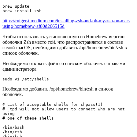
brew update

brew install zsh
https://rutger-t.medium.com/installing-zsh-and-oh-my-zsh-on-mac-
using-homebrew-af80d266515d
Чтобы использовать установленную из Homebrew версию
оболочки Zsh вместо той, что распространяется в составе
самой macOS, необходимо добавить /opt/homebrew/bin/zsh в
список оболочек.
Необходимо открыть файл со списком оболочек с правами
администратора.
sudo vi /etc/shells
Необходимо добавить /opt/homebrew/bin/zsh в список
оболочек.
# List of acceptable shells for chpass(1).

# Ftpd will not allow users to connect who are not 
using

# one of these shells.

/bin/bash

/bin/csh

/bin/ksh
