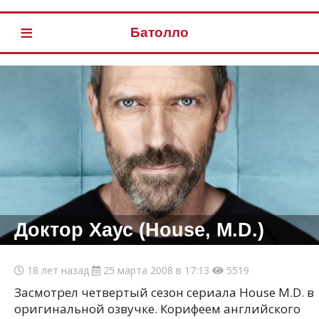
≡
Батолло
Доктор Хаус (House, M.D.)
18 лет назад
25 марта 2008 в 17:13
5519
Засмотрел четвертый сезон сериала House M.D. в
оригинальной озвучке. Корифеем английского