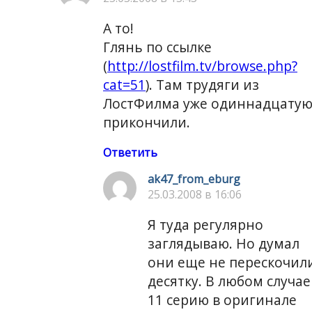
А то!
Глянь по ссылке
(
http://lostfilm.tv/browse.php?
cat=51
). Там трудяги из
ЛостФилма уже одиннадцату
прикончили.
Ответить
ak47_from_eburg
25.03.2008 в 16:06
Я туда регулярно
заглядываю. Но думал
они еще не перескочил
десятку. В любом случае
11 серию в оригинале