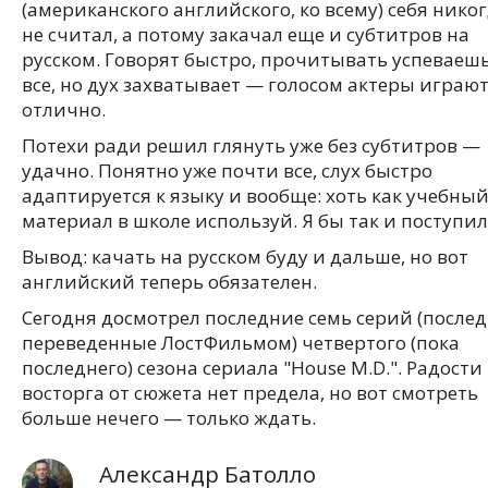
(американского английского, ко всему) себя нико
не считал, а потому закачал еще и субтитров на
русском. Говорят быстро, прочитывать успеваешь
все, но дух захватывает — голосом актеры играю
отлично.
Потехи ради решил глянуть уже без субтитров —
удачно. Понятно уже почти все, слух быстро
адаптируется к языку и вообще: хоть как учебны
материал в школе используй. Я бы так и поступил
Вывод: качать на русском буду и дальше, но вот
английский теперь обязателен.
Сегодня досмотрел последние семь серий (после
переведенные ЛостФильмом) четвертого (пока
последнего) сезона сериала "House M.D.". Радости
восторга от сюжета нет предела, но вот смотреть
больше нечего — только ждать.
Александр Батолло